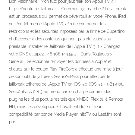
Bon visionnaire ! Mon tuto pour jailbreak son Apple TV 4 :
https://youtu.be Jailbreak – Comment ça marche ? Le jailbreak
est un processus qui permet de déverrouiller votre iPhone, iPad
ou iPod (et même l’Apple TV), afin de contourner les
restrictions et les sécurités imposées par la firme de Cupertino,
et d’accéder à des contenus qui n’ont pas été validés au
préalable. Installer le Jailbreak de l'Apple TV 3. 1 - Changez
votre DNS et tapez : 46.166.144.59 2 - Dans Réglages >
Général : Sélectionner "Envoyer les données à Apple" et
cliquez sur le bouton Play FireCore a effectué une mise à jour
de son outil de jailbreak Seans0nPass pour effectuer le
jailbreak tethered de l’Apple TV en iOS 5.0 (iOS 5.1 – 9B179b)..
Seas0nPass 0.8.3 ne prend pas en charge certains des
plugins les plus populaires tels que XMBC, Plex ou à Remote
HD, mais les développeurs travaillent dur sur leur
compatibilité par contre Media Player, nitoTV ou Last.fm sont
pris