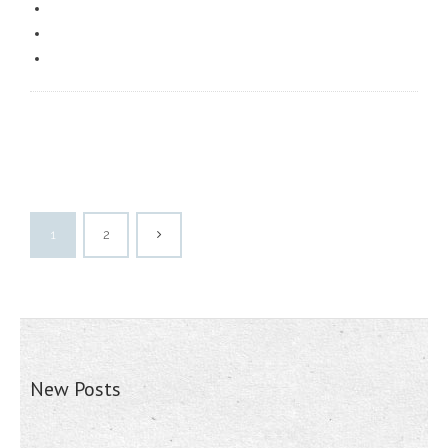
1
2
New Posts