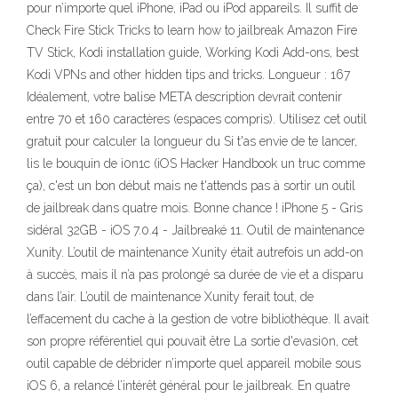
pour n’importe quel iPhone, iPad ou iPod appareils. Il suffit de
Check Fire Stick Tricks to learn how to jailbreak Amazon Fire
TV Stick, Kodi installation guide, Working Kodi Add-ons, best
Kodi VPNs and other hidden tips and tricks. Longueur : 167
Idéalement, votre balise META description devrait contenir
entre 70 et 160 caractères (espaces compris). Utilisez cet outil
gratuit pour calculer la longueur du Si t'as envie de te lancer,
lis le bouquin de i0n1c (iOS Hacker Handbook un truc comme
ça), c'est un bon début mais ne t'attends pas à sortir un outil
de jailbreak dans quatre mois. Bonne chance ! iPhone 5 - Gris
sidéral 32GB - iOS 7.0.4 - Jailbreaké 11. Outil de maintenance
Xunity. L’outil de maintenance Xunity était autrefois un add-on
à succès, mais il n’a pas prolongé sa durée de vie et a disparu
dans l’air. L’outil de maintenance Xunity ferait tout, de
l’effacement du cache à la gestion de votre bibliothèque. Il avait
son propre référentiel qui pouvait être La sortie d'evasi0n, cet
outil capable de débrider n’importe quel appareil mobile sous
iOS 6, a relancé l’intérêt général pour le jailbreak. En quatre