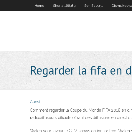
Home
Sherratt66989
Seniff20951
Dismukes34
Regarder la fifa en 
Guest
Comment regarder la Coupe du Monde FIFA 2018 en direc
radiodiffuseurs officiels offrant des diffusions en di
Watch your favourite CTV shows online for free. Watch 