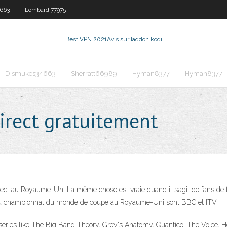
663
Lombardi77975
Best VPN 2021
Avis sur laddon kodi
Dismukes34663
Sherratt66989
Hyman8377
Hyman8377
direct gratuitement
t au Royaume-Uni La même chose est vraie quand il s’agit de fans de fo
rect du championnat du monde de coupe au Royaume-Uni sont BBC et ITV.
series like The Big Bang Theory, Grey's Anatomy, Quantico, The Voice, 