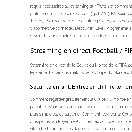
requis nécessaires au streaming sur Twitch et comment no
gratuitement sur obsproject.com. 9 juil. 2019 EA Sports
Twitch, Pour regarder jouer d'autres joueurs, vous devez
S'abonner; Se connecter. Découvrir · Live · Programme TV
savoir plus, lisez notre politique de cookies, notre charte
Streaming en direct Football / FIF
Streaming en direct de la Coupe du Monde de la FIFA 201
légalement à certains matchs de la Coupe du Monde diff
Sécurité enfant. Entrez en chiffre le nom
Comment regarder gratuitement la Coupe du monde en dir
palpable ! Vous vous en voudriez d’en manquer la moind
plus simple est de streamer Comment regarder la Coupe 
qu’expatriés au Royaume-Uni. Les radiodiffuseurs offic
sites de streaming, il est facile de regarder la coupe 