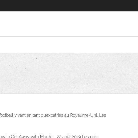
otball vivant en tant qu’expatriés au Royaume-Uni. Les
How to Get Away with Murder, 22 août 2019 Les pré-