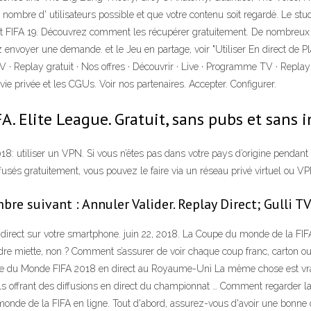
mbre d' utilisateurs possible et que votre contenu soit regardé. Le studi
 et FIFA 19. Découvrez comment les récupérer gratuitement. De nombreux 
 envoyer une demande. et le Jeu en partage, voir "Utiliser En direct de 
 · Replay gratuit · Nos offres · Découvrir · Live · Programme TV · Replay 
 vie privée et les CGUs. Voir nos partenaires. Accepter. Configurer.
A. Elite League. Gratuit, sans pubs et sans 
8: utiliser un VPN. Si vous n’êtes pas dans votre pays d’origine pendant
usés gratuitement, vous pouvez le faire via un réseau privé virtuel ou 
bre suivant : Annuler Valider. Replay Direct; Gulli TV
ect sur votre smartphone. juin 22, 2018. La Coupe du monde de la FIFA 2
re miette, non ? Comment s’assurer de voir chaque coup franc, carton ou
du Monde FIFA 2018 en direct au Royaume-Uni La même chose est vraie qu
iels offrant des diffusions en direct du championnat … Comment regarder
du monde de la FIFA en ligne. Tout d'abord, assurez-vous d'avoir une bonn